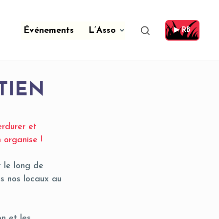
Événements
L’Asso
▶ RB
TIEN
rdurer et
 organise !
t le long de
ns nos locaux au
n et les