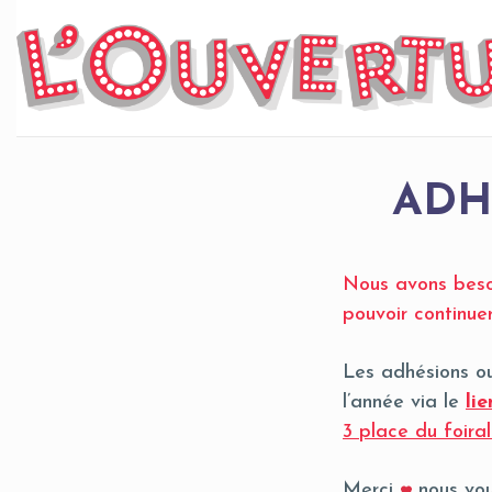
Skip
to
content
ADH
Nous avons besoi
pouvoir continue
Les adhésions ou
l’année via le
li
3 place du foira
Merci
nous vou