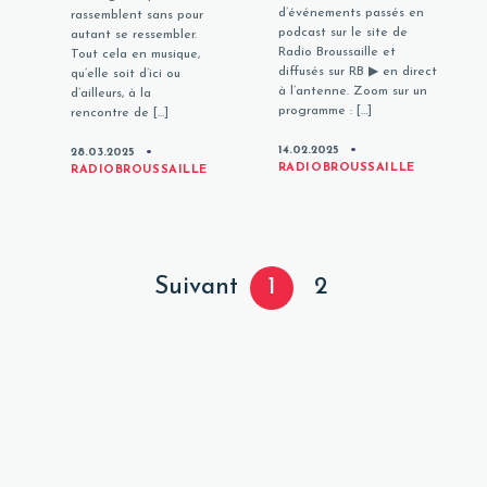
d’événements passés en
rassemblent sans pour
podcast sur le site de
autant se ressembler.
Radio Broussaille et
Tout cela en musique,
diffusés sur RB ▶ en direct
qu’elle soit d’ici ou
à l’antenne. Zoom sur un
d’ailleurs, à la
programme : […]
rencontre de […]
CATEGORIES
14.02.2025
CATEGORIES
28.03.2025
RADIOBROUSSAILLE
RADIOBROUSSAILLE
Posts
Page
Page
Suivant
1
2
navigation
Page