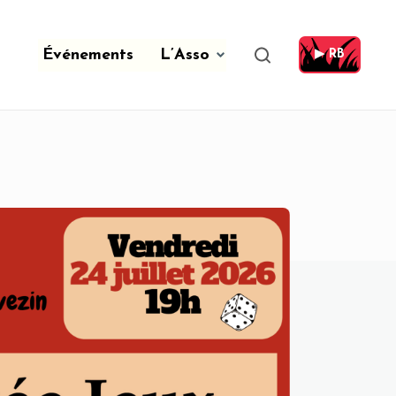
Événements
L’Asso
▶ RB