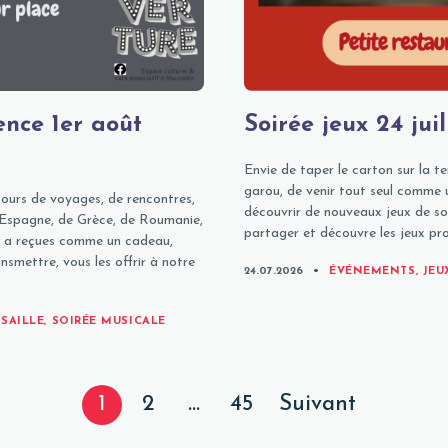
ence 1er août
Soirée jeux 24 jui
Envie de taper le carton sur la t
garou, de venir tout seul comme 
ours de voyages, de rencontres,
découvrir de nouveaux jeux de soc
, d’Espagne, de Grèce, de Roumanie,
partager et découvre les jeux pr
les a reçues comme un cadeau,
nsmettre, vous les offrir à notre
CATEGORIES
24.07.2026
ÉVÉNEMENTS
,
JEU
SAILLE
,
SOIRÉE MUSICALE
Posts
Page
Page
Page
Page
1
2
…
45
Suivant