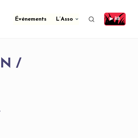
Événements
L’Asso
▶ RB
N /
t