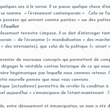
uelques uns à le savoir. Il se passe quelque chose d’in
a se nomme » l’événement contemporain « . Cela ne fa
es pensées qui arrivent comme portées « sur des patte
I.Fouillet
lissement terrestre s’impose, il se doit d’interroger tan
rain — de l’économie (« mondialisation » des marchés)
 » des internautes), que celui de la politique (« smart 
d’inventer de nouveaux concepts qui permettent de com
 dégager le véritable contour historique de ce qui nous
ornière hégémonique par laquelle nous sommes retenus. C
tte nouvelle pensée que nous vous convions.
itique (actualisme) permettra de révéler la condition à 
vel aujourd’hui » s’émancipera de l’étant-maintenant : l
de, entre dénouement et émancipation, un nom a été do