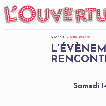
Skip
to
content
14.05.2022
NON CLASSÉ
L’ÉVÈNEM
RENCONT
Samedi 1