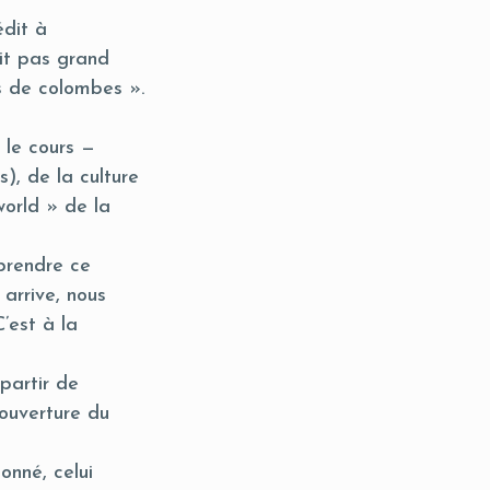
édit à
it pas grand
s de colombes ».
t le cours —
, de la culture
world » de la
prendre ce
 arrive, nous
’est à la
partir de
’ouverture du
nné, celui