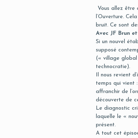
Vous allez être q
l’Ouverture. Cel
bruit. Ce sont d
Avec JF Brun et 
Si un nouvel étab
supposé contempo
(« village global
technocratie).
Il nous revient 
temps qui vient :
affranchir de l’
découverte de ce
Le diagnostic cr
laquelle le « nou
présent.
A tout cet épiso