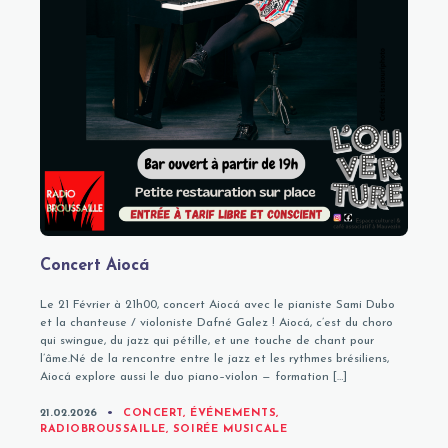
Concert Aiocá
Le 21 Février à 21h00, concert Aiocá avec le pianiste Sami Dubo
et la chanteuse / violoniste Dafné Galez ! Aiocá, c’est du choro
qui swingue, du jazz qui pétille, et une touche de chant pour
l’âme.Né de la rencontre entre le jazz et les rythmes brésiliens,
Aiocá explore aussi le duo piano–violon — formation […]
CATEGORIES
21.02.2026
CONCERT
,
ÉVÉNEMENTS
,
RADIOBROUSSAILLE
,
SOIRÉE MUSICALE