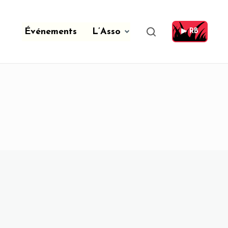
Événements
L’Asso
▶ RB