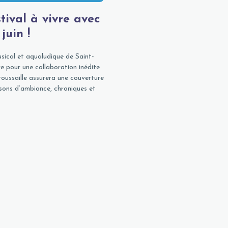
tival à vivre avec
 juin !
usical et aqualudique de Saint-
re pour une collaboration inédite
oussaille assurera une couverture
, sons d’ambiance, chroniques et