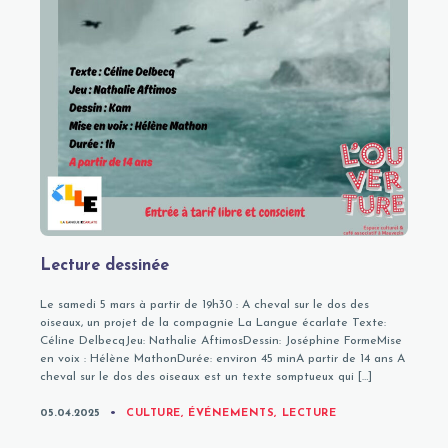
Lecture dessinée
Le samedi 5 mars à partir de 19h30 : A cheval sur le dos des
oiseaux, un projet de la compagnie La Langue écarlate Texte:
Céline DelbecqJeu: Nathalie AftimosDessin: Joséphine FormeMise
en voix : Hélène MathonDurée: environ 45 minA partir de 14 ans A
cheval sur le dos des oiseaux est un texte somptueux qui […]
CATEGORIES
05.04.2025
CULTURE
,
ÉVÉNEMENTS
,
LECTURE