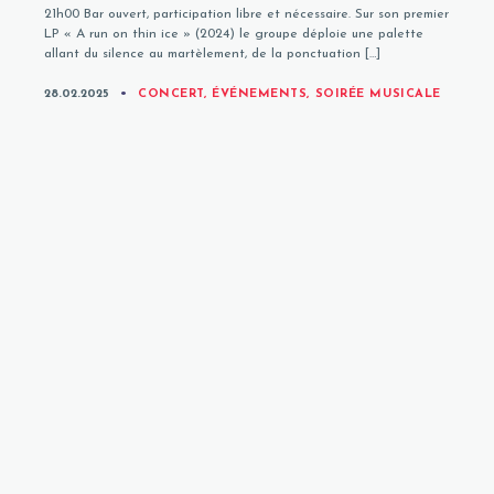
21h00 Bar ouvert, participation libre et nécessaire. Sur son premier
LP « A run on thin ice » (2024) le groupe déploie une palette
allant du silence au martèlement, de la ponctuation […]
CATEGORIES
28.02.2025
CONCERT
,
ÉVÉNEMENTS
,
SOIRÉE MUSICALE