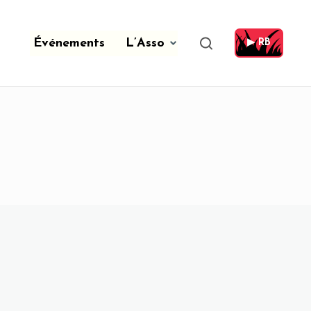
Événements
L’Asso
▶ RB