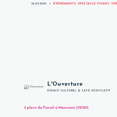
CATEGORIES
22.02.2025
ÉVÉNEMENTS
,
SPECTACLE VIVANT
,
TH
L'Ouverture
ESPACE CULTUREL & CAFÉ ASSOCIATIF
3 place du Foirail à Mauvezin (32120)