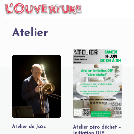
Skip
to
content
Atelier
Atelier de Jazz
Atelier zéro déchet –
Initiation DIY