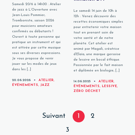
Samedi 20/6 à 14h00 : Atelier
de jazz à L’Ouverture avec
Le samedi 14 juin de 10h à
Jean-Louis Pommier,
12h : Venez découvrir des
Tromboniste, saison 2026
recettes économiques simples
pour musiciens amateurs
pour entretenir votre maison
confirmés ou débutants !
tout en prenant soin de
Ouvert à toute personne qui
votre santé et de notre
pratique un instrument et qui
planète. Cet atelier est
est attirée par cette musique
animé par Magali, créatrice
sous ses diverses expressions.
d’Elaïa, une marque gersoise
Je vous propose de venir
de lessive en bocal éthique.
jouer sur les modes de jeux
Passionnée par le fait maison
dans les […]
et diplômée en biologie, […]
CATEGORIES
20.06.2026
ATELIER
,
CATEGORIES
14.06.2025
ATELIER
,
ÉVÉNEMENTS
,
JAZZ
ÉVÉNEMENTS
,
LESSIVE
,
ZÉRO DÉCHET
Posts
Page
Page
Page
Suivant
1
2
navigation
Page
3