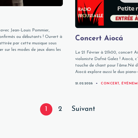
e avec Jean-Louis Pommier,
onfirmés ou débutants ! Ouvert à
Concert Aiocá
attirée par cette musique sous
er sur les modes de jeux dans les
Le 21 Février à 21h00, concert A
violoniste Dafné Galez ! Aiocá, c’
touche de chant pour l’âme.Né de 
Aiocá explore aussi le duo piano
CATEGORIES
21.02.2026
CONCERT
,
ÉVÉNEM
Posts
Page
Page
Page
1
2
Suivant
navigation