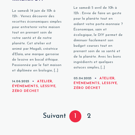
Le samedi 5 avril de 10h à
Le samedi 14 juin de 10h à
12h : Envie de faire un geste
12h : Venez découvrir des
pour la planète tout en
recettes économiques simples
aidant votre porte-monnaie ?
pour entretenir votre maison
Économique, sain et
tout en prenant soin de
écologique, le DIY permet de
votre santé et de notre
diminuer facilement son
planète. Cet atelier est
budget courses tout en
animé par Magali, créatrice
prenant soin de sa santé et
d’Elaïa, une marque gersoise
de la planète. Avec les bons
de lessive en bocal éthique.
ingrédients et quelques
Passionnée par le fait maison
astuces simples, […]
et diplômée en biologie, […]
CATEGORIES
05.04.2025
ATELIER
,
CATEGORIES
14.06.2025
ATELIER
,
ÉVÉNEMENTS
,
LESSIVE
,
ÉVÉNEMENTS
,
LESSIVE
,
ZÉRO DÉCHET
ZÉRO DÉCHET
Posts
Page
Page
Suivant
1
2
navigation
Page