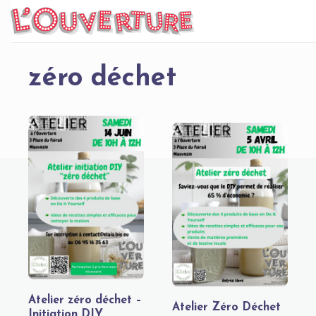
Skip
to
content
zéro déchet
Atelier zéro déchet –
Atelier Zéro Déchet
Initiation DIY